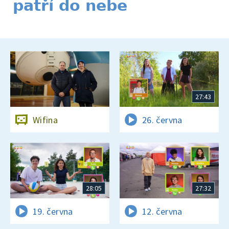
patří do nebe
27:43
Wifina
26. června
28:05
27:32
19. června
12. června