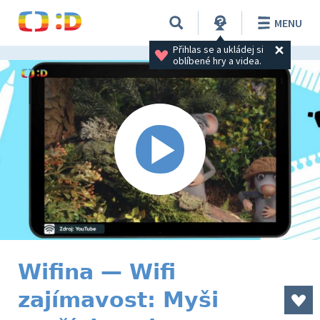
MENU
Přihlas se a ukládej si 
oblíbené hry a videa.
Wifina — Wifi
zajímavost: Myši