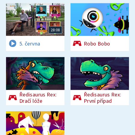
28:08
5. června
Robo Bobo
Ředisaurus Rex:
Ředisaurus Rex:
Dračí lóže
První případ