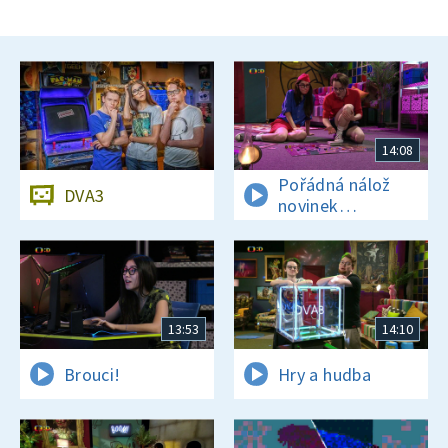
14:08
Pořádná nálož
DVA3
novinek
a zajímavostí
13:53
14:10
Brouci!
Hry a hudba