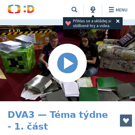
MENU
Přihlas se a ukládej si 
oblíbené hry a videa.
DVA3 — Téma týdne
- 1. část