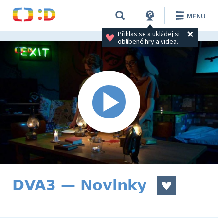
MENU
Přihlas se a ukládej si 
oblíbené hry a videa.
DVA3 — Novinky