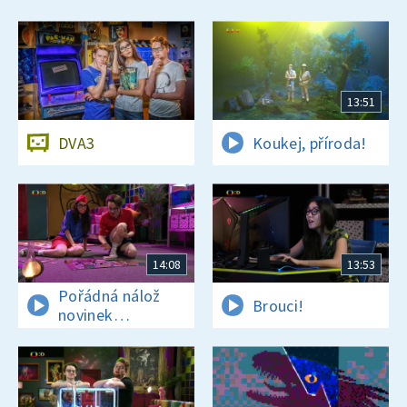
13:51
DVA3
Koukej, příroda!
14:08
13:53
Pořádná nálož
Brouci!
novinek
a zajímavostí