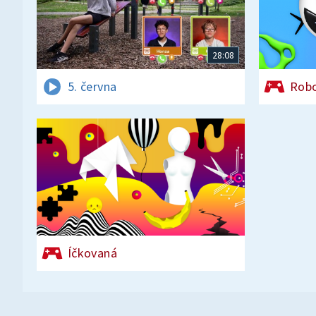
28:08
5. června
Rob
Íčkovaná