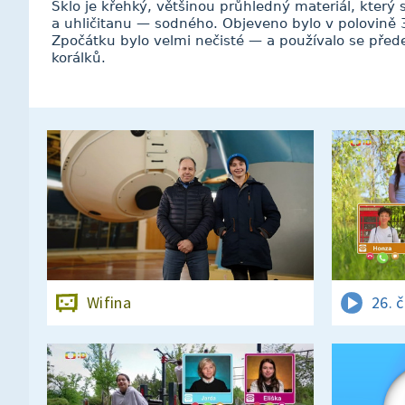
Sklo je křehký, většinou průhledný materiál, který
a uhličitanu — sodného. Objeveno bylo v polovině 3. 
Zpočátku bylo velmi nečisté — a používalo se pře
korálků.
Wifina
26. 