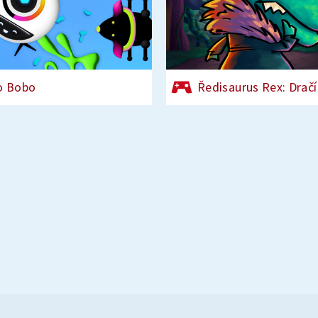
o Bobo
Ředisaurus Rex: Dračí