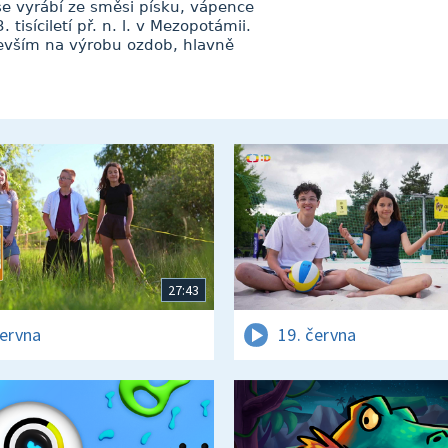
 se vyrábí ze směsi písku, vápence
tisíciletí př. n. l. v Mezopotámii.
devším na výrobu ozdob, hlavně
27:43
června
19. června