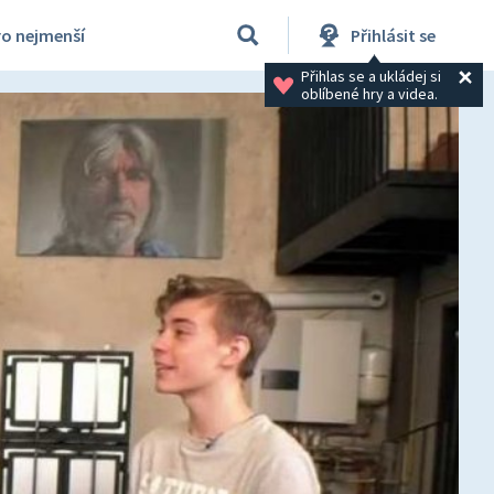
ro nejmenší
Přihlásit se
Přihlas se a ukládej si 
oblíbené hry a videa.