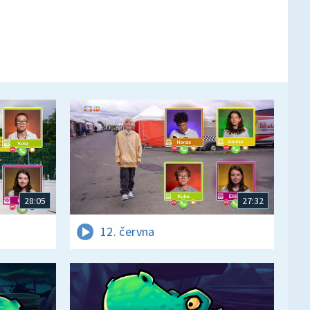
28:05
27:32
12. června