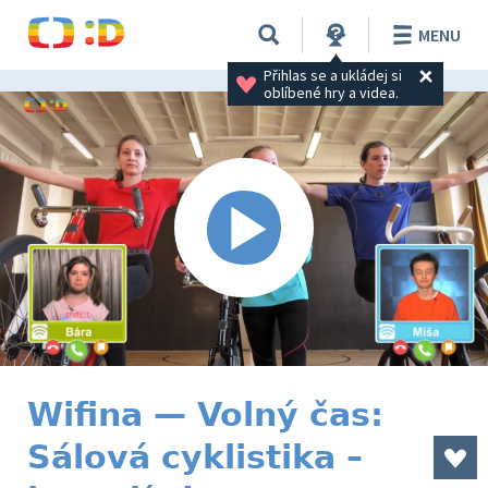
MENU
Přihlas se a ukládej si 
oblíbené hry a videa.
Wifina — Volný čas:
Sálová cyklistika –