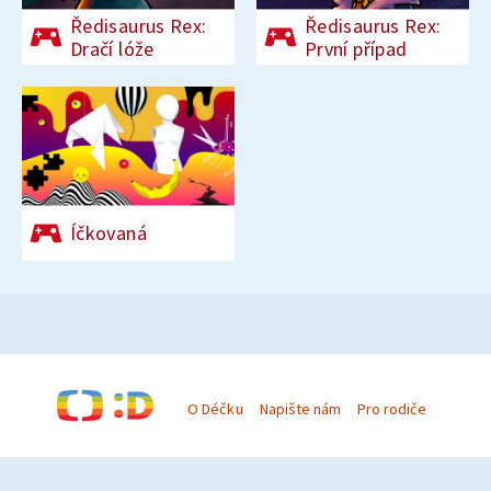
Ředisaurus Rex:
Ředisaurus Rex:
Dračí lóže
První případ
Íčkovaná
O Déčku
Napište nám
Pro rodiče
© Česká televize 1996–2026
O cookies na Déčku