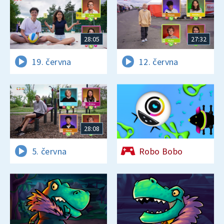
28:05
27:32
19. června
12. června
28:08
5. června
Robo Bobo