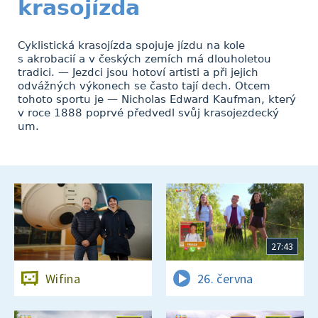
krasojízda
Cyklistická krasojízda spojuje jízdu na kole
s akrobacií a v českých zemích má dlouholetou
tradici. — Jezdci jsou hotoví artisti a při jejich
odvážných výkonech se často tají dech. Otcem
tohoto sportu je — Nicholas Edward Kaufman, který
v roce 1888 poprvé předvedl svůj krasojezdecký
um.
27:43
Wifina
26. června