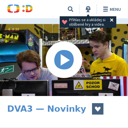
MENU
Přihlas se a ukládej si 
oblíbené hry a videa.
DVA3 — Novinky