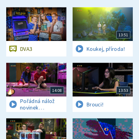
13:51
DVA3
Koukej, příroda!
14:08
13:53
Pořádná nálož
Brouci!
novinek
a zajímavostí