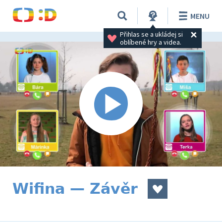
MENU
Přihlas se a ukládej si 
oblíbené hry a videa.
Wifina — Závěr