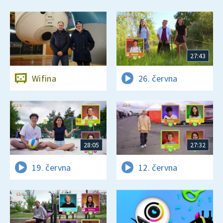
27:43
Wifina
26. června
28:05
27:32
19. června
12. června