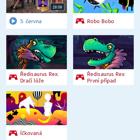
28:08
5. června
Robo Bobo
Ředisaurus Rex:
Ředisaurus Rex:
Dračí lóže
První případ
Íčkovaná