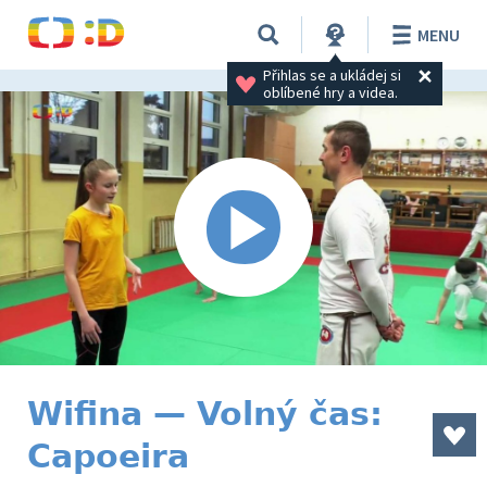
MENU
Přihlas se a ukládej si 
oblíbené hry a videa.
Wifina — Volný čas:
Capoeira