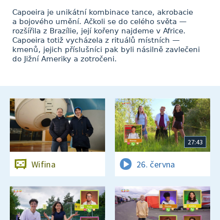
Capoeira je unikátní kombinace tance, akrobacie
a bojového umění. Ačkoli se do celého světa —
rozšířila z Brazílie, její kořeny najdeme v Africe.
Capoeira totiž vycházela z rituálů místních —
kmenů, jejich příslušníci pak byli násilně zavlečeni
do Jižní Ameriky a zotročeni.
27:43
Wifina
26. června