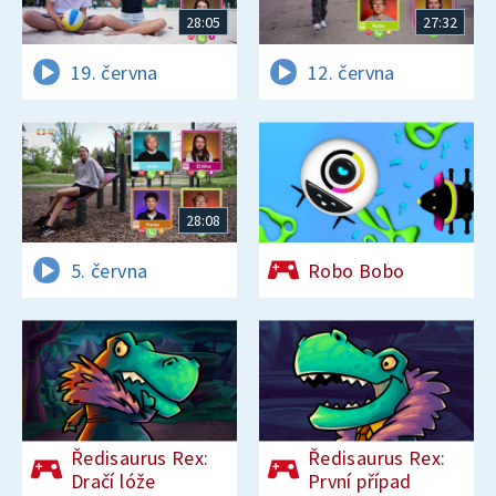
28:05
27:32
19. června
12. června
28:08
5. června
Robo Bobo
Ředisaurus Rex:
Ředisaurus Rex:
Dračí lóže
První případ