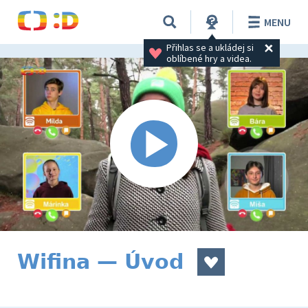
MENU
Přihlas se a ukládej si 
oblíbené hry a videa.
Wifina — Úvod