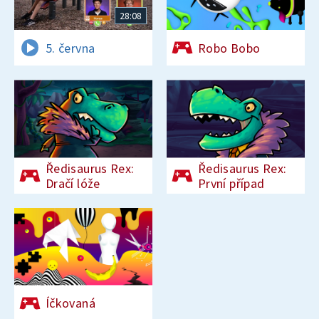
28:08
5. června
Robo Bobo
Ředisaurus Rex:
Ředisaurus Rex:
Dračí lóže
První případ
Íčkovaná