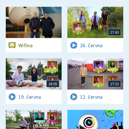
27:43
Wifina
26. června
28:05
27:32
19. června
12. června