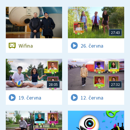
27:43
Wifina
26. června
28:05
27:32
19. června
12. června