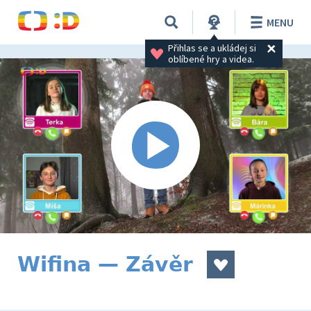
MENU
Přihlas se a ukládej si 
oblíbené hry a videa.
Wifina — Závěr