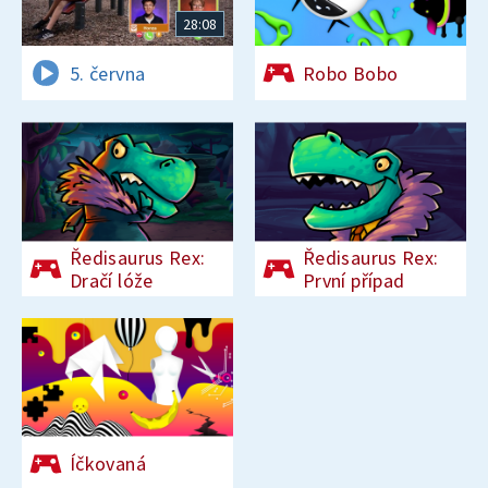
28:08
5. června
Robo Bobo
Ředisaurus Rex:
Ředisaurus Rex:
Dračí lóže
První případ
Íčkovaná