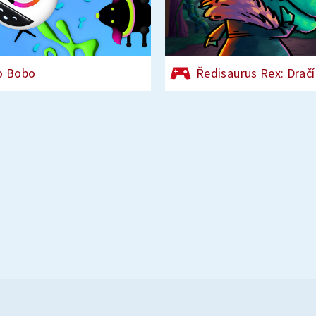
o Bobo
Ředisaurus Rex: Dračí