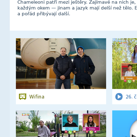
Chameleoni patří mezi ještěry. Zajímavé na nich je
každým okem — jinam a jazyk mají delší než tělo. E
a pořád přibývají další.
Wifina
26. 