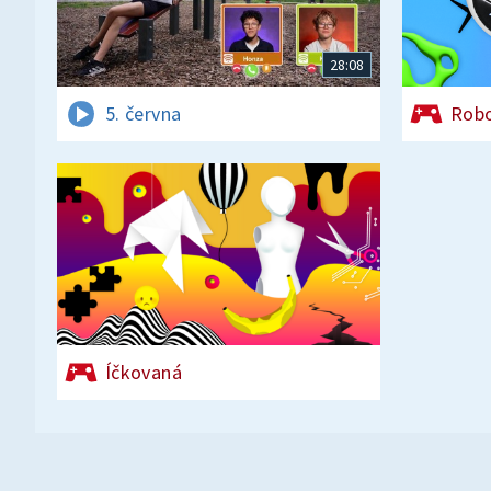
28:08
5. června
Rob
Íčkovaná