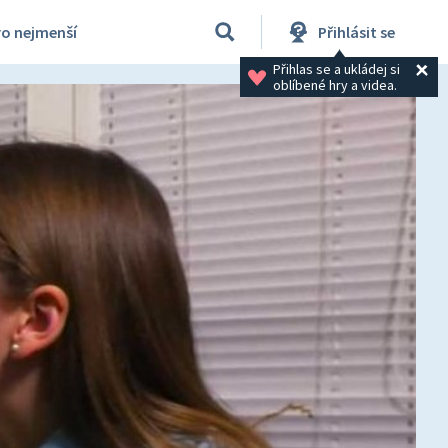
ro nejmenší
Přihlásit se
Přihlas se a ukládej si 
oblíbené hry a videa.