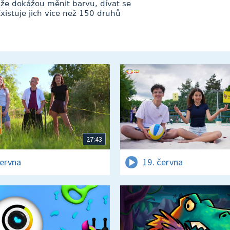
, že dokážou měnit barvu, dívat se
xistuje jich více než 150 druhů
27:43
června
19. června