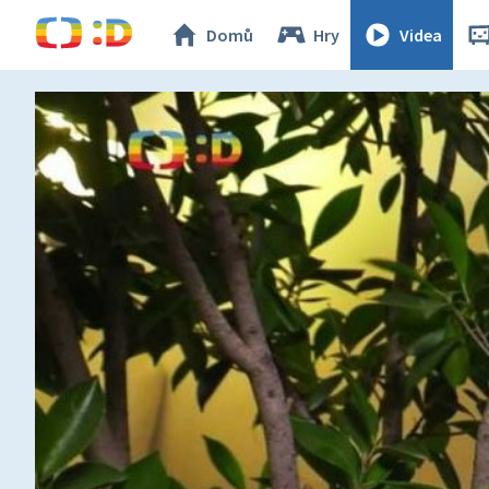
Domů
Hry
Videa