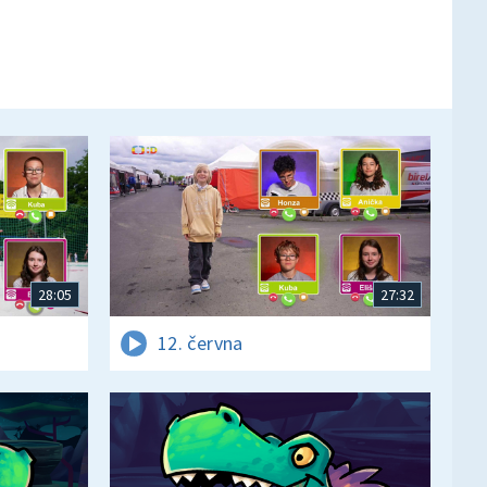
28:05
27:32
12. června