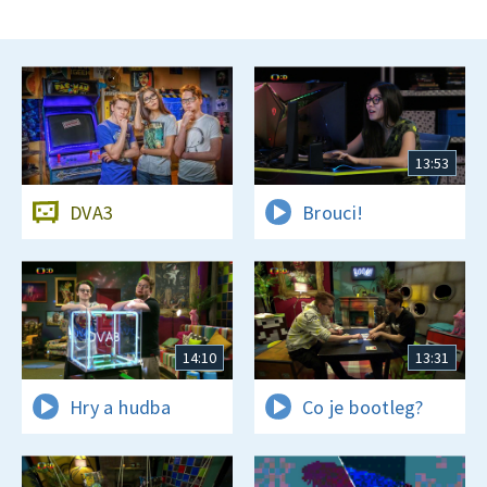
13:53
DVA3
Brouci!
14:10
13:31
Hry a hudba
Co je bootleg?