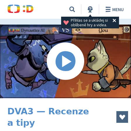
MENU
Přihlas se a ukládej si 
oblíbené hry a videa.
DVA3 — Recenze
a tipy