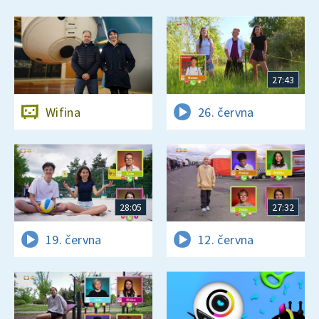
27:43
Wifina
26. června
28:05
27:32
19. června
12. června