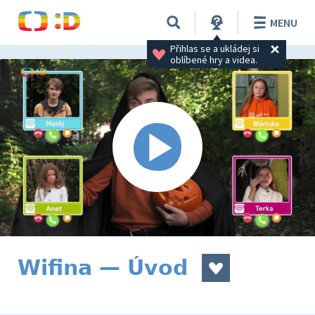
MENU
Přihlas se a ukládej si 
oblíbené hry a videa.
Wifina — Úvod