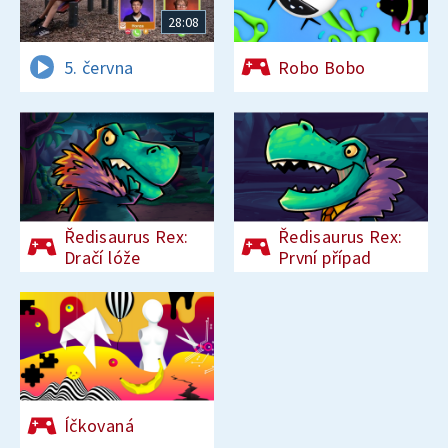
28:08
5. června
Robo Bobo
Ředisaurus Rex:
Ředisaurus Rex:
Dračí lóže
První případ
Íčkovaná