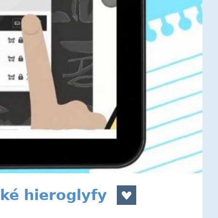
ké hieroglyfy