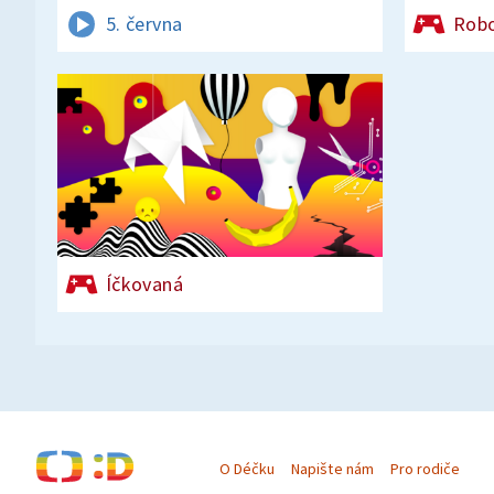
5. června
Rob
Íčkovaná
O Déčku
Napište nám
Pro rodiče