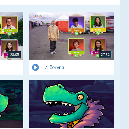
28:05
27:32
12. června