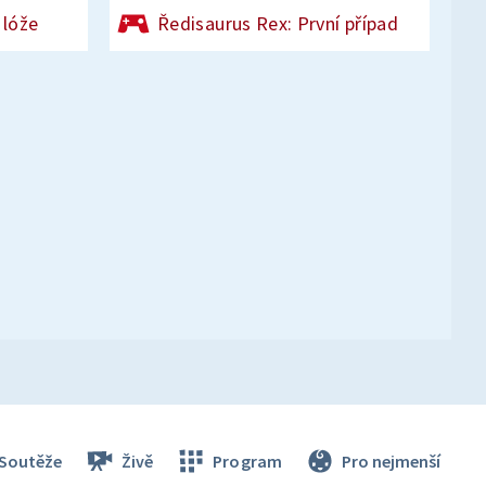
 lóže
Ředisaurus Rex: První případ
Soutěže
Živě
Program
Pro nejmenší