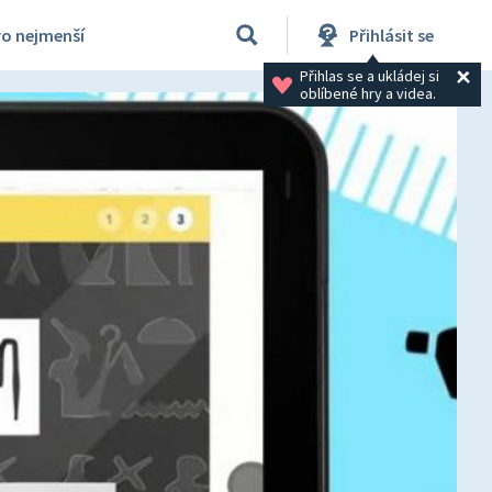
ro nejmenší
Přihlásit se
Přihlas se a ukládej si 
oblíbené hry a videa.