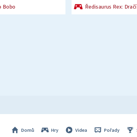
o Bobo
Ředisaurus Rex: Dračí
Domů
Hry
Videa
Pořady