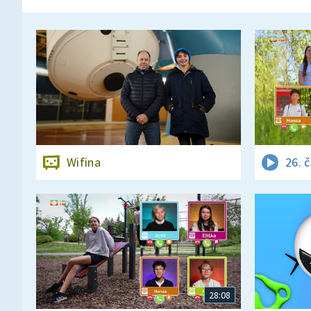
Wifina
26. 
28:08