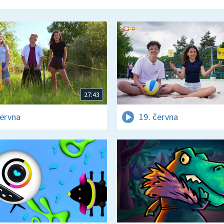
27:43
června
19. června