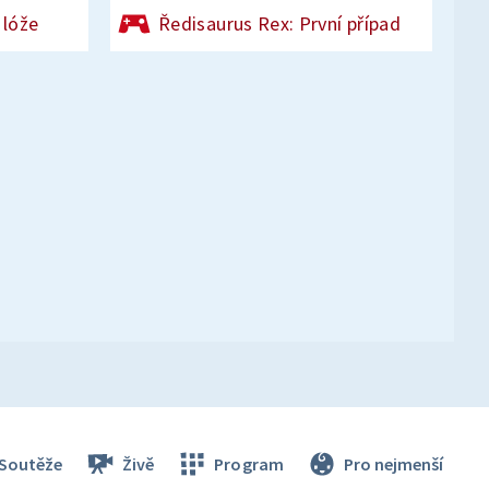
 lóže
Ředisaurus Rex: První případ
Soutěže
Živě
Program
Pro nejmenší