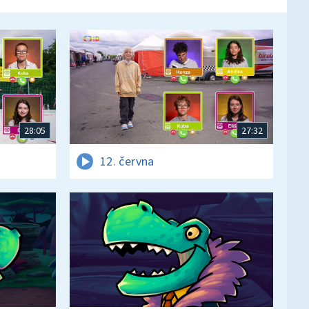
28:05
27:32
12. června