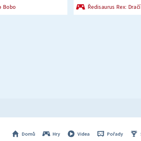
o Bobo
Ředisaurus Rex: Dračí
Domů
Hry
Videa
Pořady