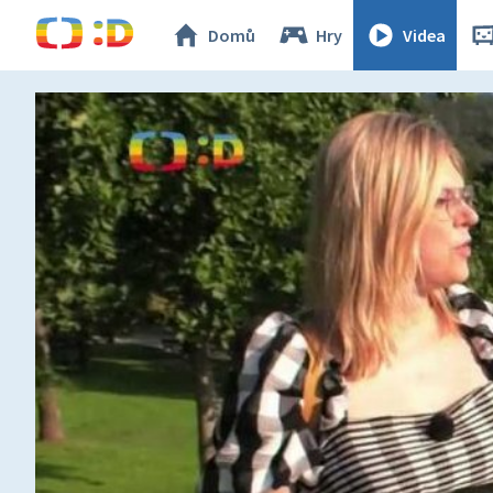
Domů
Hry
Videa