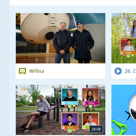
Wifina
26. 
28:08