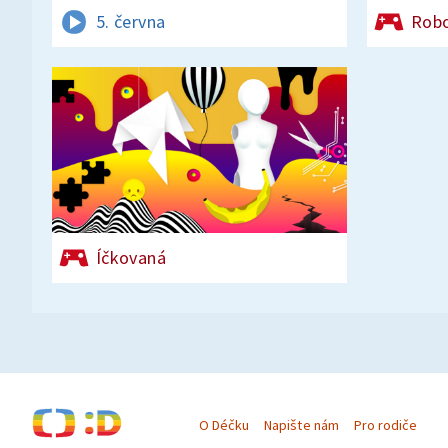
5. června
Rob
Íčkovaná
O Déčku
Napište nám
Pro rodiče