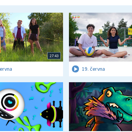
27:43
června
19. června