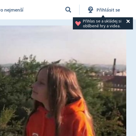
ro nejmenší
Přihlásit se
Přihlas se a ukládej si 
oblíbené hry a videa.