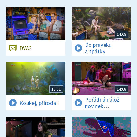
14:09
Do pravěku
DVA3
a zpátky
13:51
14:08
Pořádná nálož
Koukej, příroda!
novinek
a zajímavostí