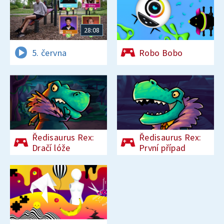
28:08
5. června
Robo Bobo
Ředisaurus Rex:
Ředisaurus Rex:
Dračí lóže
První případ