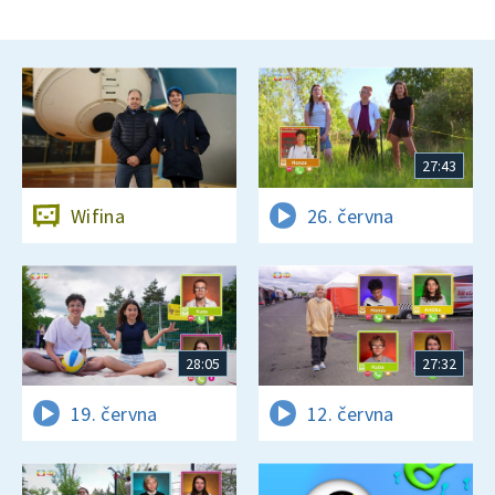
27:43
Wifina
26. června
28:05
27:32
19. června
12. června