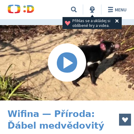
MENU
Přihlas se a ukládej si 
oblíbené hry a videa.
Wifina — Příroda:
Ďábel medvědovitý