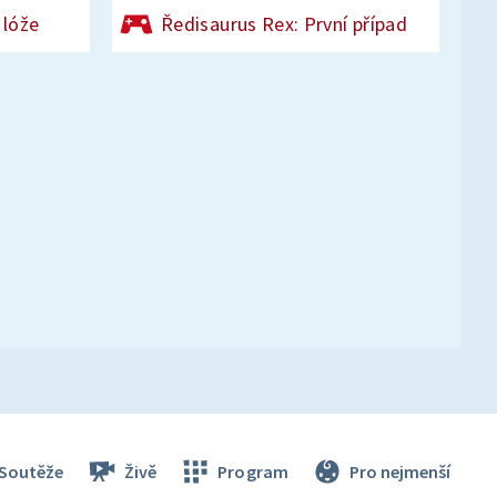
 lóže
Ředisaurus Rex: První případ
Soutěže
Živě
Program
Pro nejmenší