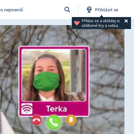
ro nejmenší
Přihlásit se
Přihlas se a ukládej si 
oblíbené hry a videa.