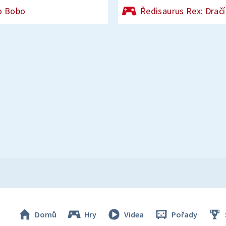
o Bobo
Ředisaurus Rex: Dračí
Domů
Hry
Videa
Pořady