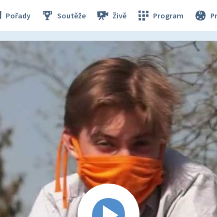
Pořady
Soutěže
Živě
Program
P