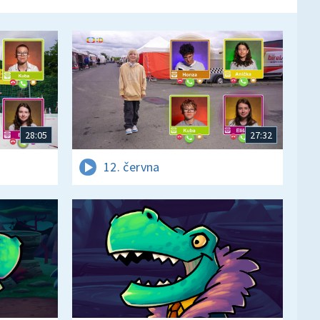
28:05
27:32
12. června