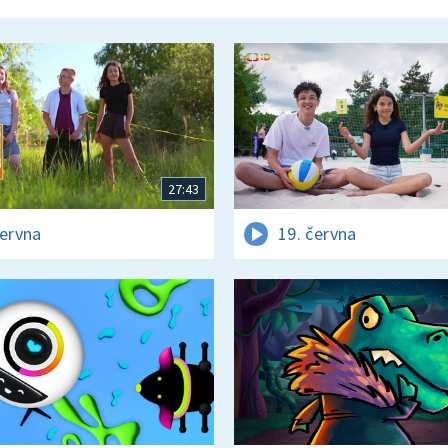
27:43
června
19. června