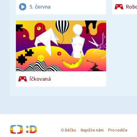
5. června
Rob
Íčkovaná
O Déčku
Napište nám
Pro rodiče