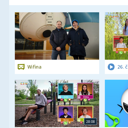
Wifina
26. 
28:08