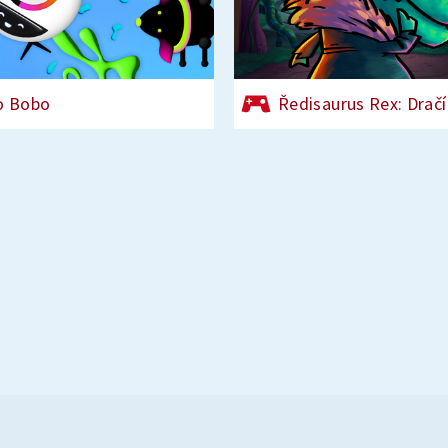
o Bobo
Ředisaurus Rex: Dračí