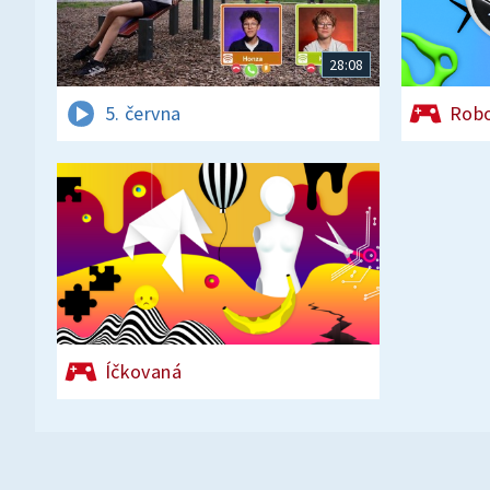
28:08
5. června
Rob
Íčkovaná