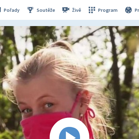
Pořady
Soutěže
Živě
Program
P