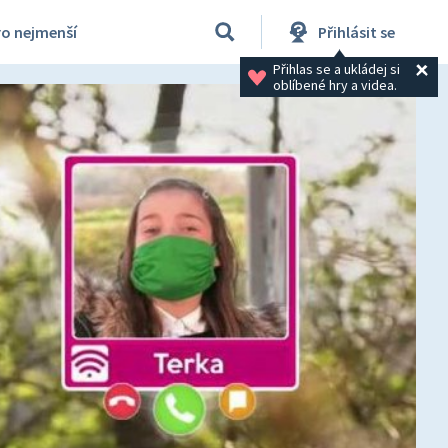
ro nejmenší
Přihlásit se
Přihlas se a ukládej si 
oblíbené hry a videa.