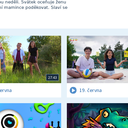
u neděli. Svátek oceňuje ženu
stní mamince poděkovat. Slaví se
27:43
června
19. června