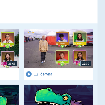
28:05
27:32
12. června