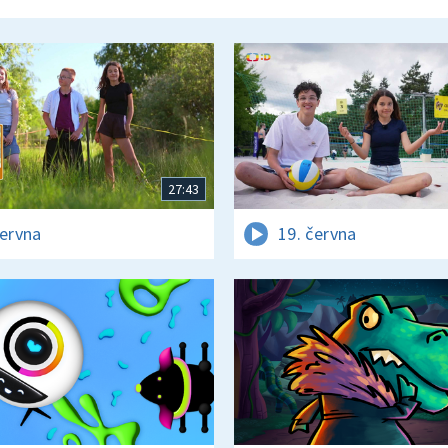
27:43
června
19. června