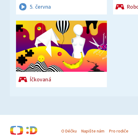
5. června
Rob
Íčkovaná
O Déčku
Napište nám
Pro rodiče