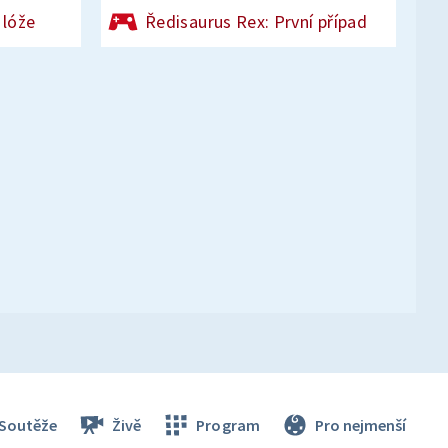
 lóže
Ředisaurus Rex: První případ
Soutěže
Živě
Program
Pro nejmenší