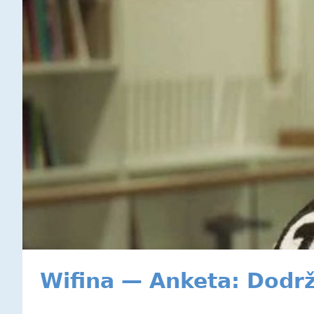
Wifina — Anketa: Dodrž