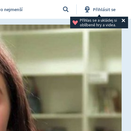
ro nejmenší
Přihlásit se
Přihlas se a ukládej si 
oblíbené hry a videa.