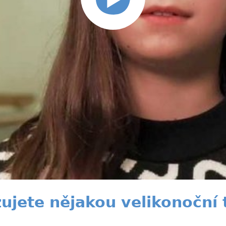
ujete nějakou velikonoční t