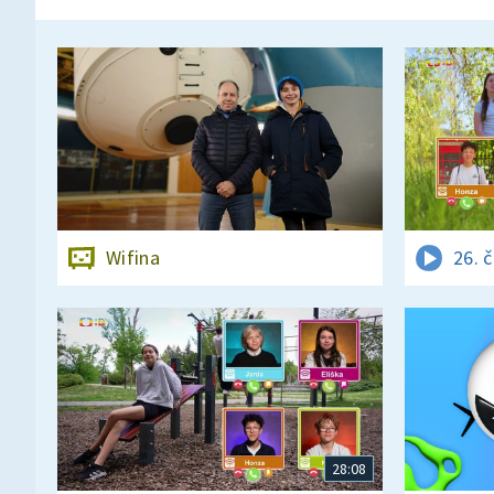
Wifina
26. 
28:08