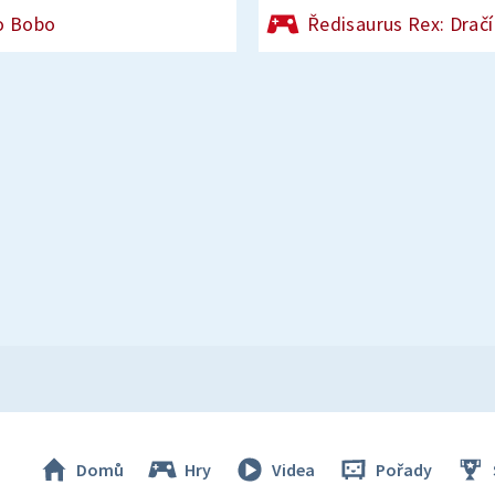
o Bobo
Ředisaurus Rex: Dračí
Domů
Hry
Videa
Pořady