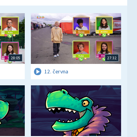
28:05
27:32
12. června