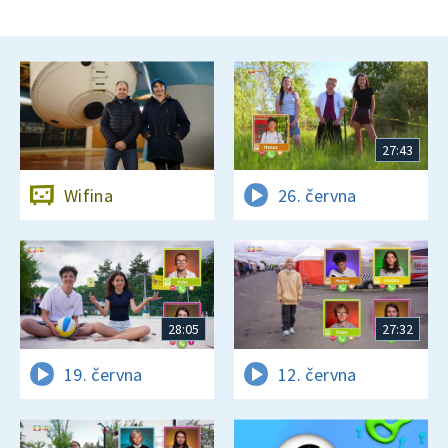
27:43
Wifina
26. června
28:05
27:32
19. června
12. června