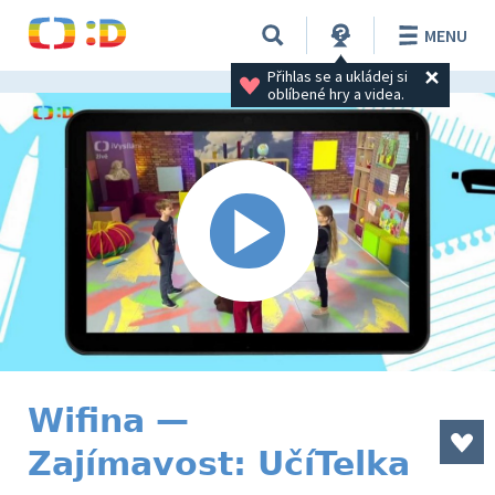
MENU
Přihlas se a ukládej si 
oblíbené hry a videa.
Wifina —
Zajímavost: UčíTelka