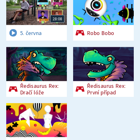
28:08
5. června
Robo Bobo
Ředisaurus Rex:
Ředisaurus Rex:
Dračí lóže
První případ