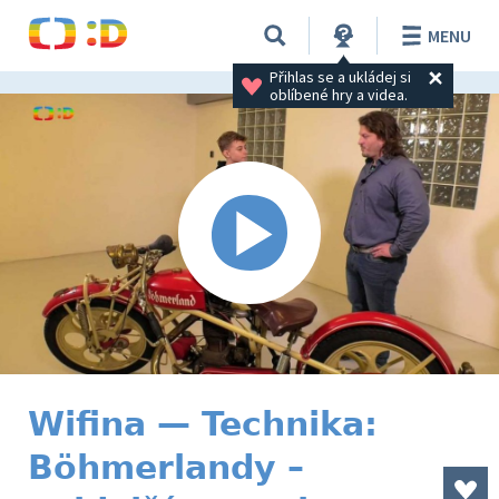
MENU
Přihlas se a ukládej si 
oblíbené hry a videa.
Wifina — Technika:
Böhmerlandy –