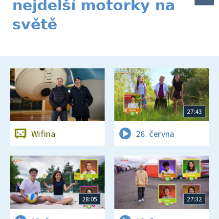
nejdelší motorky na
světě
27:43
Wifina
26. června
28:05
27:32