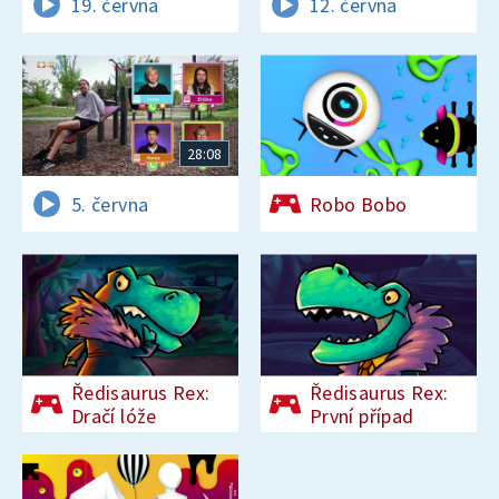
19. června
12. června
28:08
5. června
Robo Bobo
Ředisaurus Rex:
Ředisaurus Rex:
Dračí lóže
První případ