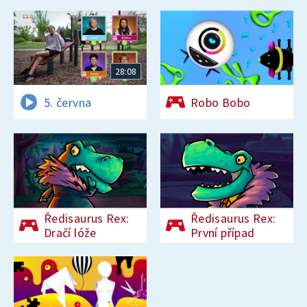
28:08
5. června
Robo Bobo
Ředisaurus Rex:
Ředisaurus Rex:
Dračí lóže
První případ