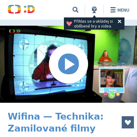
MENU
Přihlas se a ukládej si 
oblíbené hry a videa.
Wifina — Technika:
Zamilované filmy