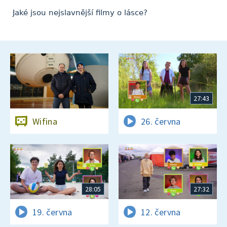
Jaké jsou nejslavnější filmy o lásce?
27:43
Wifina
26. června
28:05
27:32
19. června
12. června