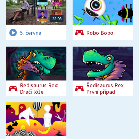
28:08
5. června
Robo Bobo
Ředisaurus Rex:
Ředisaurus Rex:
Dračí lóže
První případ