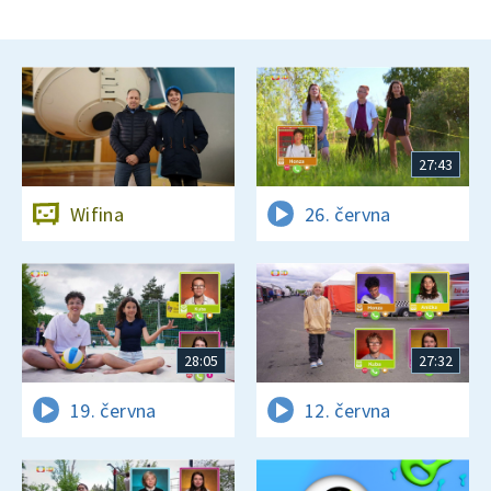
27:43
Wifina
26. června
28:05
27:32
19. června
12. června