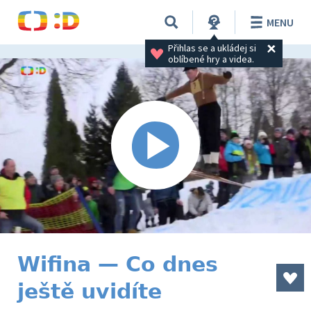
MENU
Přihlas se a ukládej si 
oblíbené hry a videa.
Wifina — Co dnes
ještě uvidíte