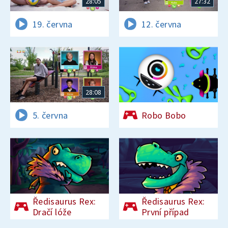
28:05
27:32
19. června
12. června
28:08
5. června
Robo Bobo
Ředisaurus Rex:
Ředisaurus Rex:
Dračí lóže
První případ