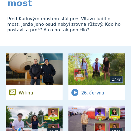
most
Před Karlovým mostem stál přes Vltavu Juditin
most. Jenže jeho osud nebyl zrovna růžový. Kdo ho
postavil a proč? A co ho tak poničilo?
27:43
Wifina
26. června