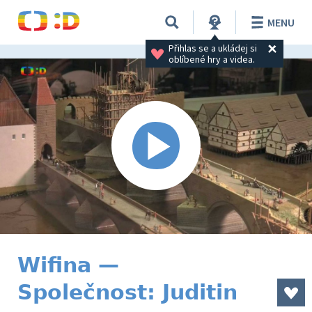
MENU
Přihlas se a ukládej si 
oblíbené hry a videa.
Wifina —
Společnost: Juditin