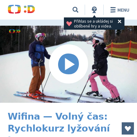
MENU
Přihlas se a ukládej si 
oblíbené hry a videa.
Wifina — Volný čas:
Rychlokurz lyžování