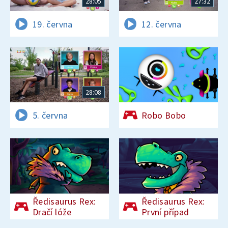
28:05
27:32
19. června
12. června
28:08
5. června
Robo Bobo
Ředisaurus Rex:
Ředisaurus Rex:
Dračí lóže
První případ