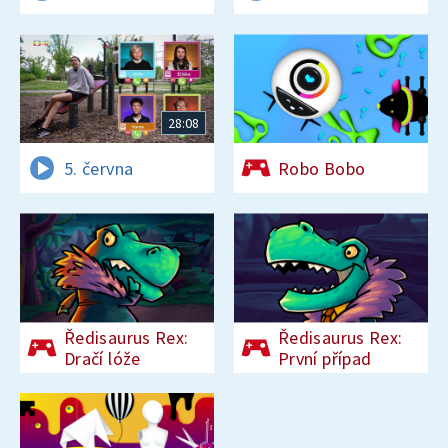
28:08
5. června
Robo Bobo
Ředisaurus Rex:
Ředisaurus Rex:
Dračí lóže
První případ