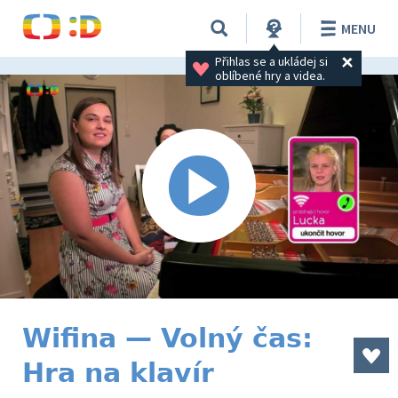
MENU
Přihlas se a ukládej si 
oblíbené hry a videa.
Wifina — Volný čas:
Hra na klavír