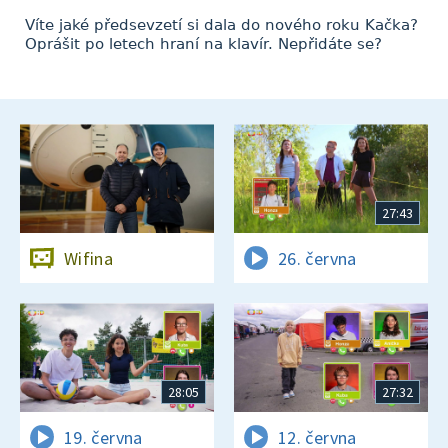
Víte jaké předsevzetí si dala do nového roku Kačka?
Oprášit po letech hraní na klavír. Nepřidáte se?
27:43
Wifina
26. června
28:05
27:32
19. června
12. června