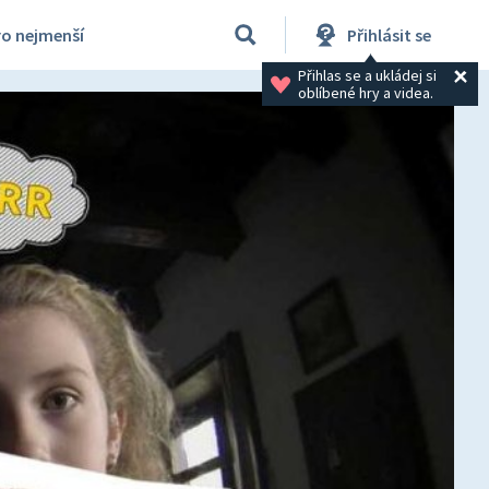
ro nejmenší
Přihlásit se
Přihlas se a ukládej si 
oblíbené hry a videa.