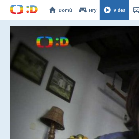
Domů
Hry
Videa