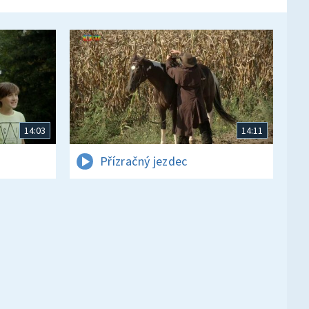
14:03
14:11
Přízračný jezdec