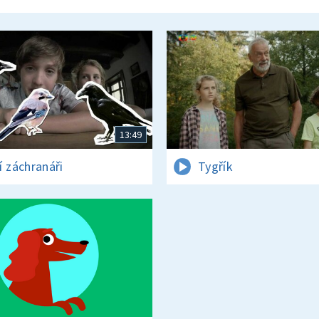
13:49
í záchranáři
Tygřík