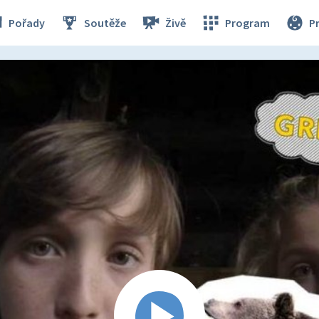
Pořady
Soutěže
Živě
Program
P