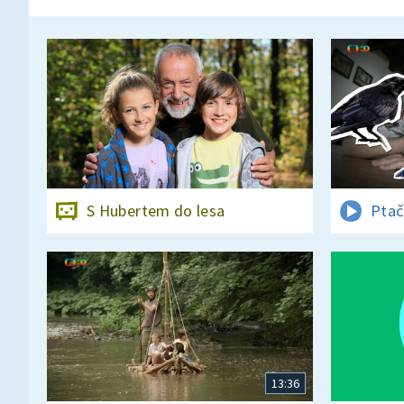
S Hubertem do lesa
Ptač
13:36