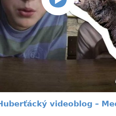
Huberťácký videoblog – M