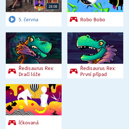
28:08
5. června
Robo Bobo
Ředisaurus Rex:
Ředisaurus Rex:
Dračí lóže
První případ
Íčkovaná