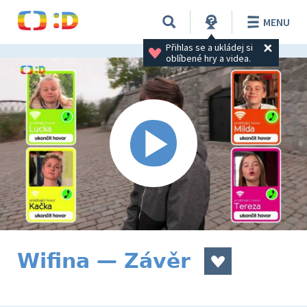
MENU
Přihlas se a ukládej si 
oblíbené hry a videa.
Wifina — Závěr