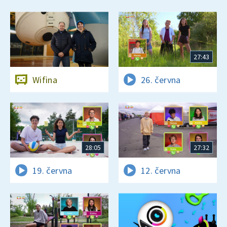
27:43
Wifina
26. června
28:05
27:32
19. června
12. června