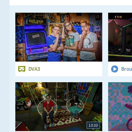
DVA3
Brou
13:33