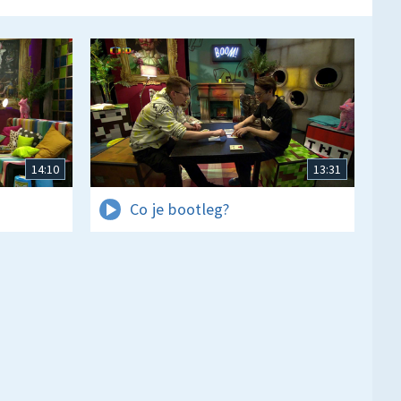
14:10
13:31
Co je bootleg?