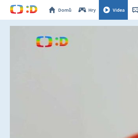
Domů
Hry
Videa