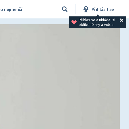
ro nejmenší
Přihlásit se
Přihlas se a ukládej si 
oblíbené hry a videa.