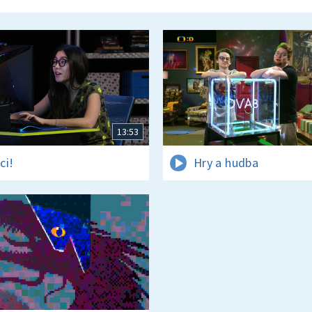
13:53
ci!
Hry a hudba