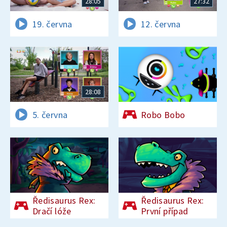
28:05
27:32
19. června
12. června
28:08
5. června
Robo Bobo
Ředisaurus Rex:
Ředisaurus Rex:
Dračí lóže
První případ