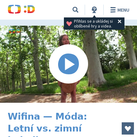
MENU
Přihlas se a ukládej si 
oblíbené hry a videa.
Wifina — Móda:
Letní vs. zimní