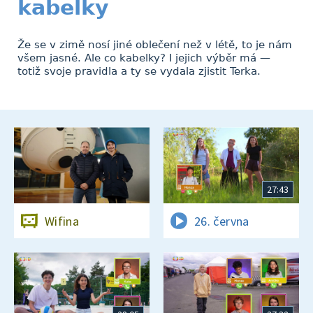
kabelky
Že se v zimě nosí jiné oblečení než v létě, to je nám
všem jasné. Ale co kabelky? I jejich výběr má —
totiž svoje pravidla a ty se vydala zjistit Terka.
27:43
Wifina
26. června