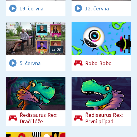
19. června
12. června
28:08
5. června
Robo Bobo
Ředisaurus Rex:
Ředisaurus Rex:
Dračí lóže
První případ