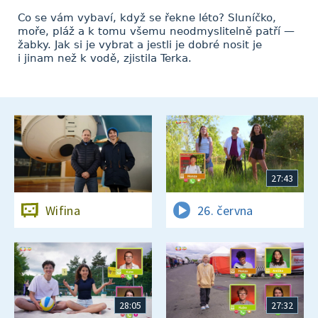
Co se vám vybaví, když se řekne léto? Sluníčko,
moře, pláž a k tomu všemu neodmyslitelně patří —
žabky. Jak si je vybrat a jestli je dobré nosit je
i jinam než k vodě, zjistila Terka.
27:43
Wifina
26. června
28:05
27:32