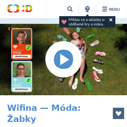
MENU
Přihlas se a ukládej si 
oblíbené hry a videa.
Wifina — Móda:
Žabky