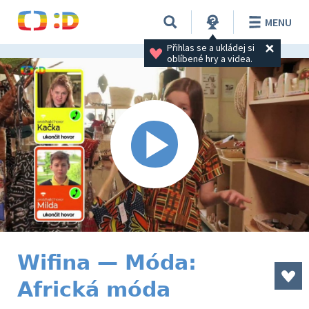
MENU
Přihlas se a ukládej si 
oblíbené hry a videa.
Wifina — Móda:
Africká móda