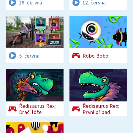
19. června
12. června
28:08
5. června
Robo Bobo
Ředisaurus Rex:
Ředisaurus Rex:
Dračí lóže
První případ