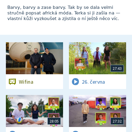
Barvy, barvy a zase barvy. Tak by se dala velmi
stručně popsat africká móda. Terka si ji zašla na —
vlastní kůži vyzkoušet a zjistila o ní ještě něco víc.
27:43
Wifina
26. června
28:05
27:32