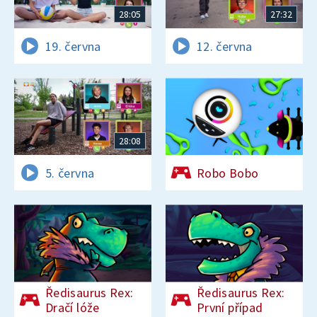
28:05
27:32
19. června
12. června
28:08
5. června
Robo Bobo
Ředisaurus Rex:
Ředisaurus Rex:
Dračí lóže
První případ