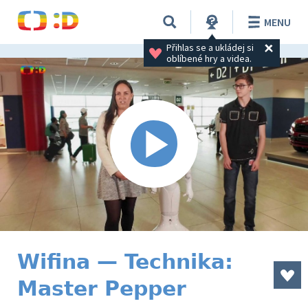
MENU
Přihlas se a ukládej si 
oblíbené hry a videa.
Wifina — Technika:
Master Pepper