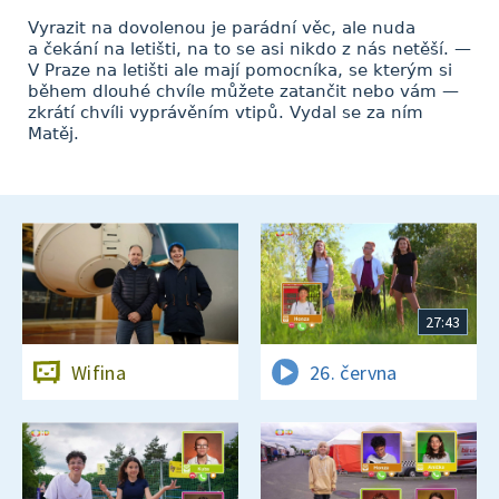
Vyrazit na dovolenou je parádní věc, ale nuda
a čekání na letišti, na to se asi nikdo z nás netěší. —
V Praze na letišti ale mají pomocníka, se kterým si
během dlouhé chvíle můžete zatančit nebo vám —
zkrátí chvíli vyprávěním vtipů. Vydal se za ním
Matěj.
27:43
Wifina
26. června