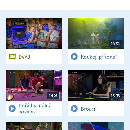
13:51
DVA3
Koukej, příroda!
14:08
13:53
Pořádná nálož
Brouci!
novinek
a zajímavostí