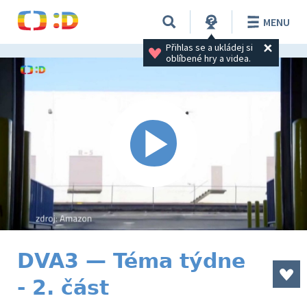
MENU
Přihlas se a ukládej si 
oblíbené hry a videa.
DVA3 — Téma týdne
- 2. část