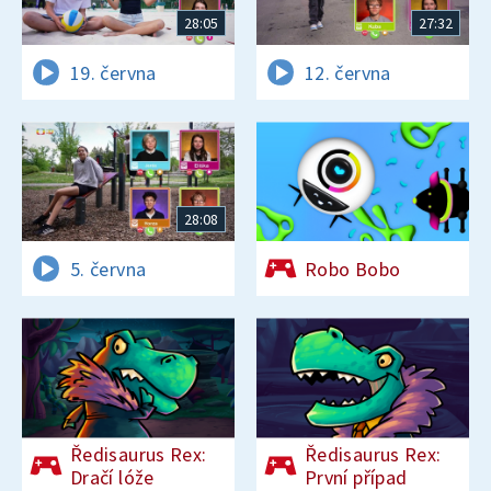
28:05
27:32
19. června
12. června
28:08
5. června
Robo Bobo
Ředisaurus Rex:
Ředisaurus Rex:
Dračí lóže
První případ