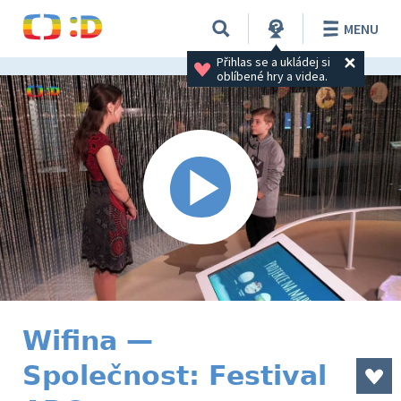
MENU
Přihlas se a ukládej si 
oblíbené hry a videa.
Wifina —
Společnost: Festival