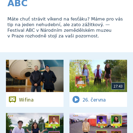
ABC
Máte chuť strávit víkend na fesťáku? Máme pro vás
tip na jeden nehudební, ale zato zážitkový. —
Festival ABC v Národním zemědělském muzeu
v Praze rozhodně stojí za vaši pozornost.
27:43
Wifina
26. června