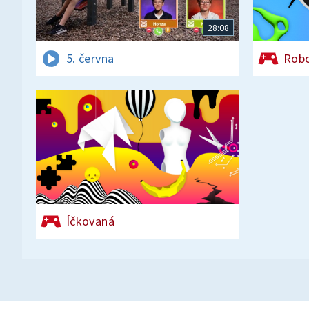
28:08
5. června
Rob
Íčkovaná