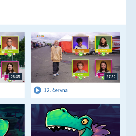
28:05
27:32
12. června