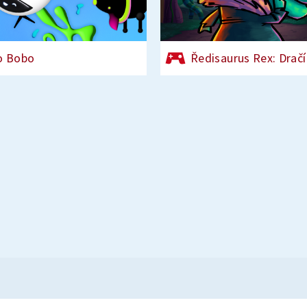
o Bobo
Ředisaurus Rex: Dračí