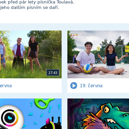
nek před pár lety písnička Toulavá.
jeho dalším písním se daří.
27:43
června
19. června