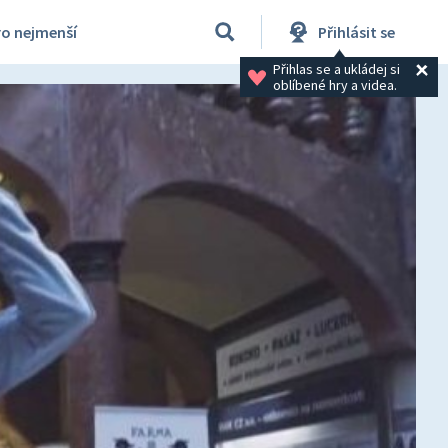
ro nejmenší
Přihlásit se
Přihlas se a ukládej si 
oblíbené hry a videa.