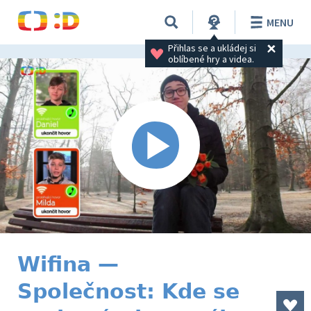
MENU
Přihlas se a ukládej si 
oblíbené hry a videa.
Wifina —
Společnost: Kde se