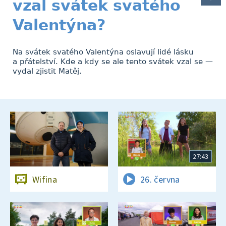
vzal svátek svatého
Valentýna?
Na svátek svatého Valentýna oslavují lidé lásku
a přátelství. Kde a kdy se ale tento svátek vzal se —
vydal zjistit Matěj.
27:43
Wifina
26. června