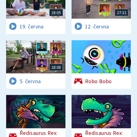
28:05
27:32
19. června
12. června
28:08
5. června
Robo Bobo
Ředisaurus Rex:
Ředisaurus Rex: