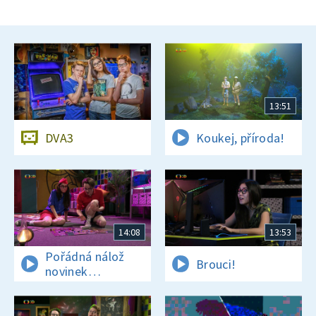
13:51
DVA3
Koukej, příroda!
14:08
13:53
Pořádná nálož
Brouci!
novinek
a zajímavostí