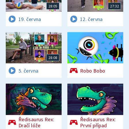
28:05
27:32
19. června
12. června
28:08
5. června
Robo Bobo
Ředisaurus Rex:
Ředisaurus Rex:
Dračí lóže
První případ