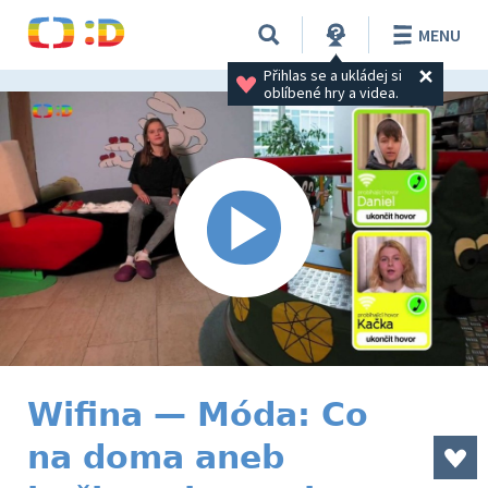
MENU
Přihlas se a ukládej si 
oblíbené hry a videa.
Wifina — Móda: Co
na doma aneb