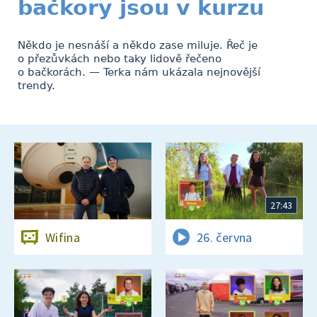
bačkory jsou v kurzu
Někdo je nesnáší a někdo zase miluje. Řeč je
o přezůvkách nebo taky lidově řečeno
o bačkorách. — Terka nám ukázala nejnovější
trendy.
27:43
Wifina
26. června