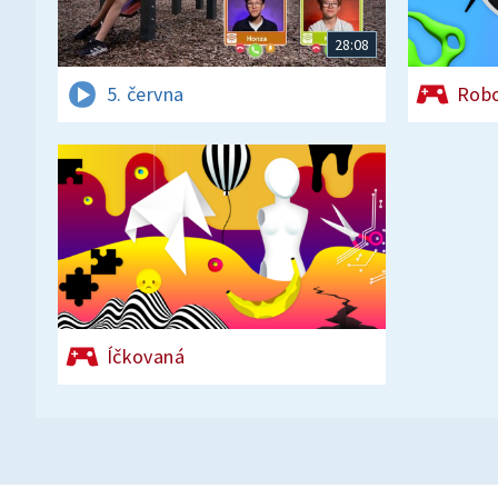
28:08
5. června
Rob
Íčkovaná