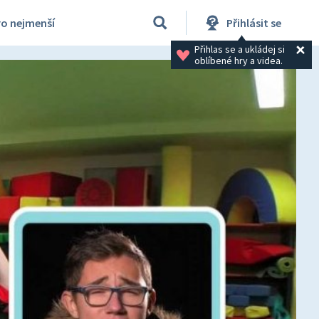
ro nejmenší
Přihlásit se
Přihlas se a ukládej si 
oblíbené hry a videa.