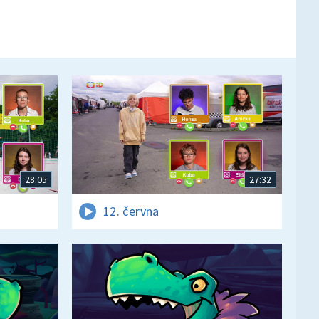
28:05
27:32
12. června