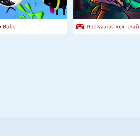
o Bobo
Ředisaurus Rex: Dračí