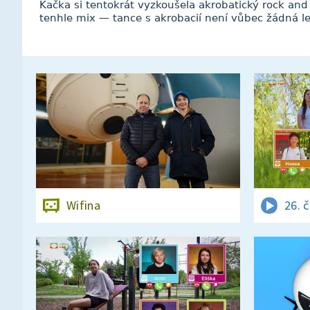
Kačka si tentokrát vyzkoušela akrobatický rock and
tenhle mix — tance s akrobacií není vůbec žádná l
Wifina
26. 