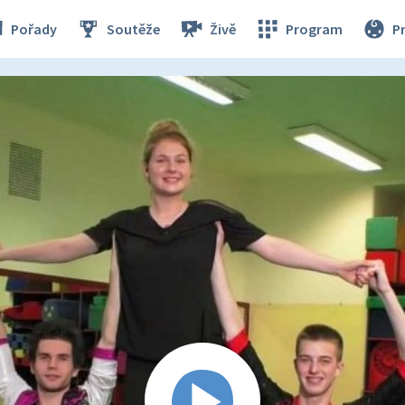
Pořady
Soutěže
Živě
Program
P