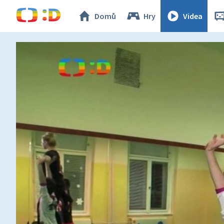
Domů
Hry
Videa