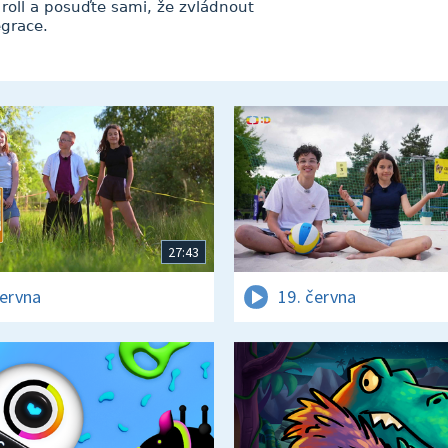
 roll a posuďte sami, že zvládnout
egrace.
27:43
června
19. června