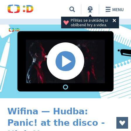
MENU
Přihlas se a ukládej si 
oblíbené hry a videa.
Wifina — Hudba:
Panic! at the disco -