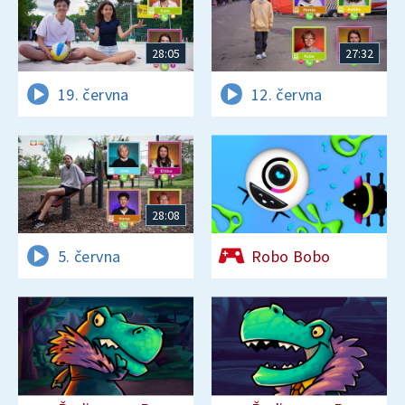
28:05
27:32
19. června
12. června
28:08
5. června
Robo Bobo