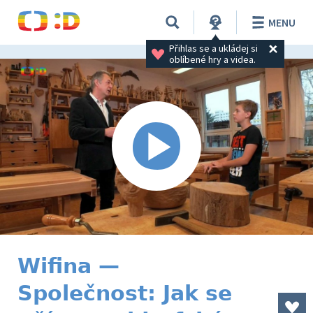
MENU
Přihlas se a ukládej si 
oblíbené hry a videa.
Wifina —
Společnost: Jak se