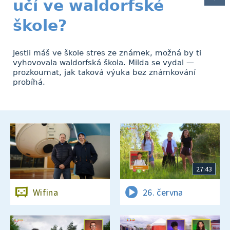
učí ve waldorfské
škole?
Jestli máš ve škole stres ze známek, možná by ti
vyhovovala waldorfská škola. Milda se vydal —
prozkoumat, jak taková výuka bez známkování
probíhá.
27:43
Wifina
26. června