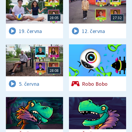
28:05
27:32
19. června
12. června
28:08
5. června
Robo Bobo