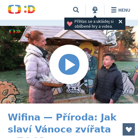
MENU
Přihlas se a ukládej si 
oblíbené hry a videa.
Wifina — Příroda: Jak
slaví Vánoce zvířata