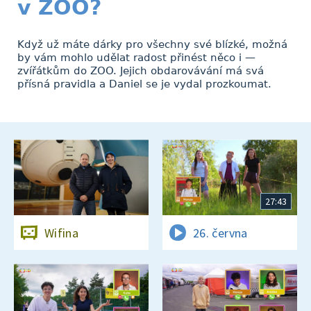
v ZOO?
Když už máte dárky pro všechny své blízké, možná
by vám mohlo udělat radost přinést něco i —
zvířátkům do ZOO. Jejich obdarovávání má svá
přísná pravidla a Daniel se je vydal prozkoumat.
27:43
Wifina
26. června