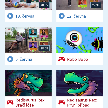
28:05
27:32
19. června
12. června
28:08
5. června
Robo Bobo
Ředisaurus Rex:
Ředisaurus Rex:
Dračí lóže
První případ