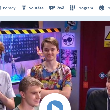
Pořady
Soutěže
Živě
Program
P