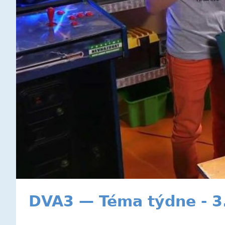
DVA3 — Téma týdne - 3.