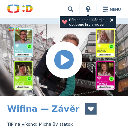
MENU
Přihlas se a ukládej si 
oblíbené hry a videa.
Wifina — Závěr
TIP na víkend: Michalův statek