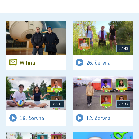
27:43
Wifina
26. června
28:05
27:32
19. června
12. června