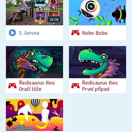
28:08
5. června
Robo Bobo
Ředisaurus Rex:
Ředisaurus Rex:
Dračí lóže
První případ