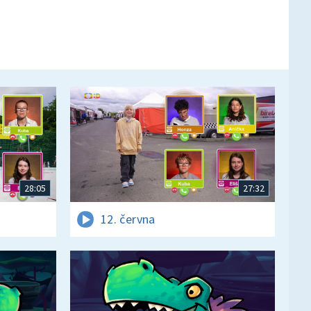
28:05
27:32
12. června