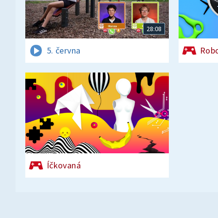
28:08
5. června
Rob
Íčkovaná