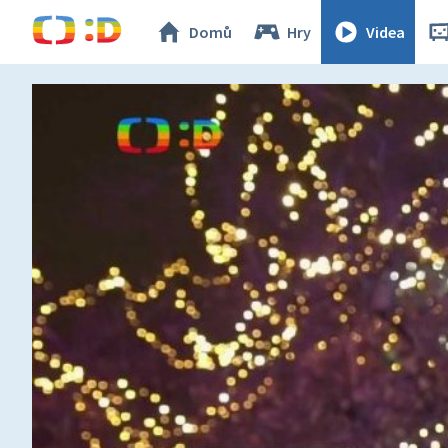
Domů
Hry
Videa