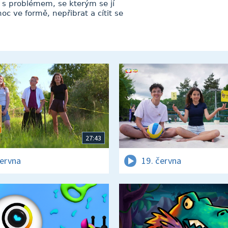
 s problémem, se kterým se jí
oc ve formě, nepřibrat a cítit se
27:43
června
19. června