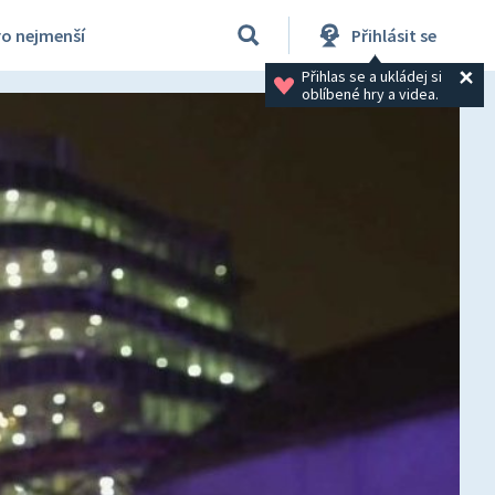
ro nejmenší
Přihlásit se
Přihlas se a ukládej si 
oblíbené hry a videa.