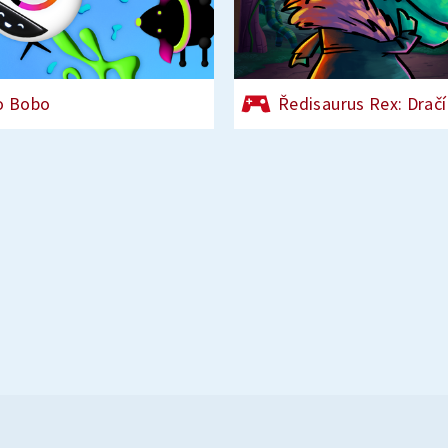
o Bobo
Ředisaurus Rex: Dračí