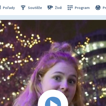
Pořady
Soutěže
Živě
Program
P