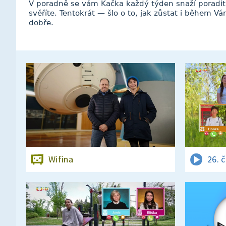
V poradně se vám Kačka každý týden snaží poradit
svěříte. Tentokrát — šlo o to, jak zůstat i během Ván
dobře.
Wifina
26. 