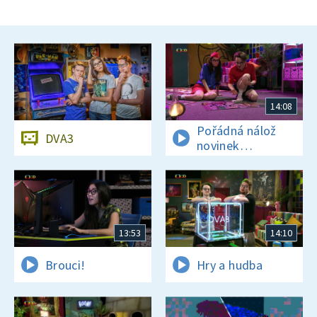
14:08
Pořádná nálož
DVA3
novinek
a zajímavostí
13:53
14:10
Brouci!
Hry a hudba