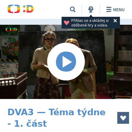
MENU
Přihlas se a ukládej si 
oblíbené hry a videa.
DVA3 — Téma týdne
- 1. část