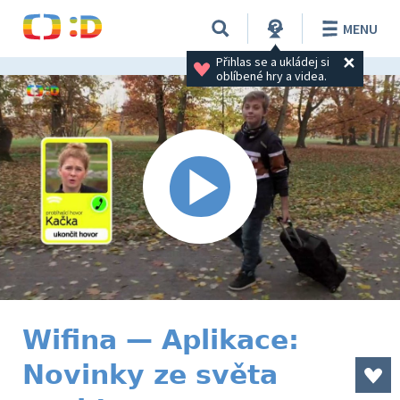
MENU
Přihlas se a ukládej si 
oblíbené hry a videa.
Wifina — Aplikace:
Novinky ze světa