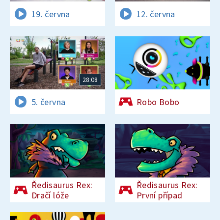
19. června
12. června
28:08
5. června
Robo Bobo
Ředisaurus Rex:
Ředisaurus Rex:
Dračí lóže
První případ