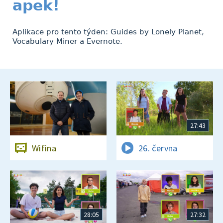
apek!
Aplikace pro tento týden: Guides by Lonely Planet,
Vocabulary Miner a Evernote.
27:43
Wifina
26. června
28:05
27:32