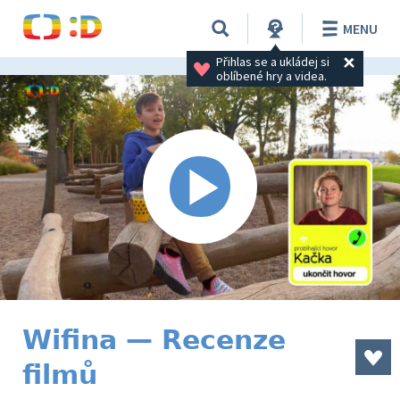
MENU
Přihlas se a ukládej si 
oblíbené hry a videa.
Wifina — Recenze
filmů