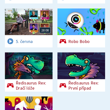
28:08
5. června
Robo Bobo
Ředisaurus Rex:
Ředisaurus Rex:
Dračí lóže
První případ