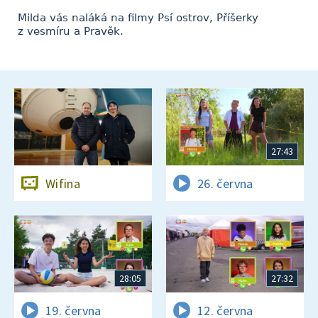
Milda vás naláká na filmy Psí ostrov, Příšerky
z vesmíru a Pravěk.
27:43
Wifina
26. června
28:05
27:32
19. června
12. června